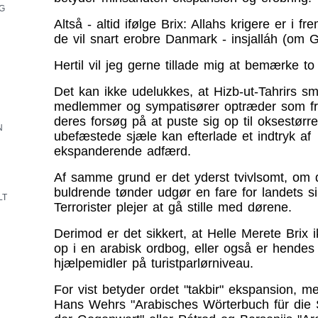
G
Altså - altid ifølge Brix: Allahs krigere er i f
de vil snart erobre Danmark - insjalláh (om Gu
Hertil vil jeg gerne tillade mig at bemærke to 
Det kan ikke udelukkes, at Hizb-ut-Tahrirs 
medlemmer og sympatisører optræder som frø
deres forsøg på at puste sig op til oksestørr
N
ubefæstede sjæle kan efterlade et indtryk af
ekspanderende adfærd.
Af samme grund er det yderst tvivlsomt, om 
buldrende tønder udgør en fare for landets s
LT
Terrorister plejer at gå stille med dørene.
Derimod er det sikkert, at Helle Merete Brix 
op i en arabisk ordbog, eller også er hendes
hjælpemidler på turistparlørniveau.
For vist betyder ordet "takbir" ekspansion, m
Hans Wehrs "Arabisches Wörterbuch für die S