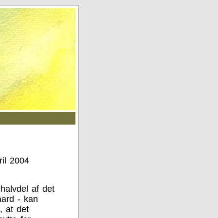
ril 2004
alvdel af det
ard - kan
, at det