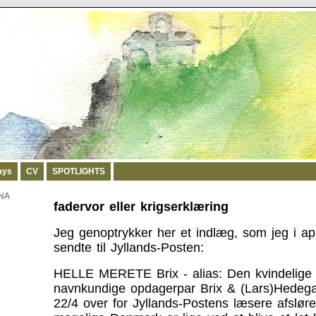
ays
CV
SPOTLIGHTS
NA
fadervor eller krigserklæring
Jeg genoptrykker her et indlæg, som jeg i ap
sendte til Jyllands-Posten:
HELLE MERETE Brix - alias: Den kvindelige h
navnkundige opdagerpar Brix & (Lars)Hedega
22/4 over for Jyllands-Postens læsere afsløre