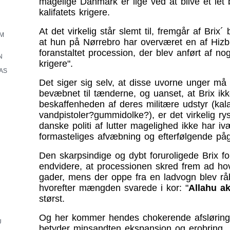
magelige Danmark er lige ved at blive et let b
kalifatets krigere.
At det virkelig står slemt til, fremgår af Brix´
OM
at hun på Nørrebro har overværet en af Hizb-
foranstaltet procession, der blev anført af no
N
krigere".
AS
Det siger sig selv, at disse uvorne unger må
bevæbnet til tænderne, og uanset, at Brix ik
beskaffenheden af deres militære udstyr (kal
vandpistoler?gummidolke?), er det virkelig ry
danske politi af lutter magelighed ikke har iv
formasteliges afvæbning og efterfølgende påg
Den skarpsindige og dybt foruroligede Brix fo
endvidere, at processionen skred frem ad h
gader, mens der oppe fra en ladvogn blev rå
hvorefter mængden svarede i kor: "
Allahu a
størst.
Og her kommer hendes chokerende afsløring:
U
betyder minsandten ekspansion og erobring.