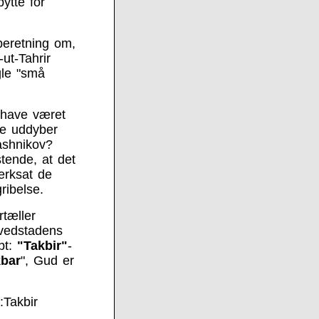
ytte for
 beretning om,
ut-Tahrir
gle "små
 have været
ke uddyber
ashnikov?
stende, at det
ærksat de
ribelse.
rtæller
ovedstadens
bt:
"Takbir"
-
kbar
", Gud er
Takbir