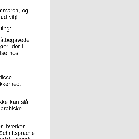
remmarch, og
d vil)!
ting:
småtbegavede
er, der i
else hos
disse
ikkerhed.
ikke kan slå
 arabiske
en hverken
chriftsprache