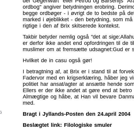
der Gegenwart" eller Pétrod og Barsenijs "Ar
ordbog" angiver betydningen erobring. Derim
begge ordbøger - i øvrigt de to bedste på de
marked i øjeblikket - den betydning, som må
rigtige i den af Brix skitserede kontekst.
Takbir betyder nemlig også "det at sige:Alla
er derfor ikke andet end opfordringen til de 
muslimer om at fremsætte udsagnet:Gud er st
Hvilket de in casu også gør!
I betragtning af, at Brix er i stand til at forvek
Fadervor med en krigserklæring, håber jeg vir
politiet har ansat/agter at ansætte hende som
Ellers er der ikke andet at gøre end at betro 
R
Almægtige og håbe, at Han vil bevare Danma
med.
G
Bragt i Jyllands-Posten den 24.april 2004
Beslægtet link: Filologiske smuler