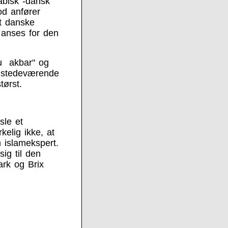
abisk -dansk
od anfører
t danske
 anses for den
hu akbar" og
tilstedeværende
ørst.
sle et
kelig ikke, at
 islamekspert.
sig til den
rk og Brix