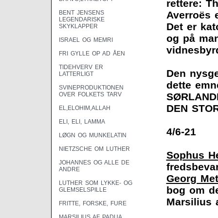
rettere: T
BENT JENSENS
Averroës e
LEGENDARISKE
Det er kat
SKYKLAPPER
og på man
ISRAEL OG MEMRI
vidnesbyr
FRI GYLLE OP AD ÅEN
TIDEHVERV ER
Den nysge
LATTERLIGT
dette emn
SVINEPRODUKTIONEN
OVER FOLKETS TARV
SØRLAND
DEN STO
EL,ELOHIM,ALLAH
ELI, ELI, LAMMA
4/6-21
LØGN OG MUNKELATIN
NIETZSCHE OM LUTHER
Sophus He
JOHANNES OG ALLE DE
fredsbeva
ANDRE
Georg Met
LUTHER SOM LYKKE- OG
bog om de
GLEMSELSPILLE
Marsilius 
FRITTE, FORSKE, FURE
MARSILIUS AF PADUA