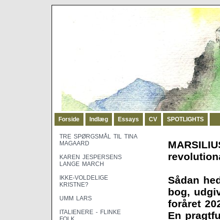
Forside
Indlæg
Essays
CV
SPOTLIGHTS
TRE SPØRGSMÅL TIL TINA
MARSILIUS
MAGAARD
revolution
KAREN JESPERSENS
LANGE MARCH
IKKE-VOLDELIGE
Sådan hed
KRISTNE?
bog, udgiv
UMM LARS
foråret 20
ITALIENERE - FLINKE
En pragtf
FOLK