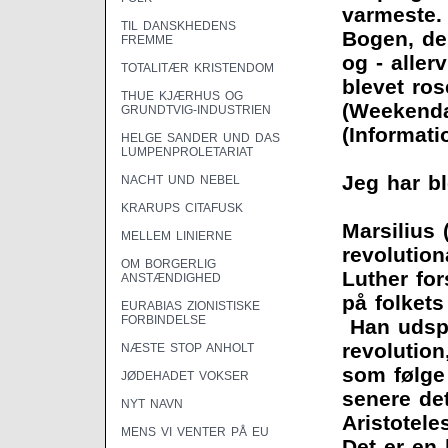
varmeste.
TIL DANSKHEDENS
Bogen, der
FREMME
og - allerv
TOTALITÆR KRISTENDOM
blevet ro
THUE KJÆRHUS OG
(Weekenda
GRUNDTVIG-INDUSTRIEN
(Informati
HELGE SANDER UND DAS
LUMPENPROLETARIAT
Jeg har bl
NACHT UND NEBEL
KRARUPS CITAFUSK
Marsilius 
MELLEM LINIERNE
revolution
OM BORGERLIG
Luther for
ANSTÆNDIGHED
på folkets 
EURABIAS ZIONISTISKE
FORBINDELSE
Han udspr
revolution
NÆSTE STOP ANHOLT
som følge
JØDEHADET VOKSER
senere de
NYT NAVN
Aristoteles
MENS VI VENTER PÅ EU
Det er en 