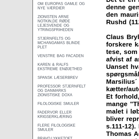
OM EUROPAS GAMLE OG
denne gen
NYE VÆRDIER
den mauri
ZIONISTEN ARNE
Rushd (11
NOTKIN,DE RØDE
LEJESVENDE OG
YTRINGSFRIHEDEN
Claus Bryl
STJERNFELTS OG
MCHANGAMAS BLINDE
forskere k
PLET
tese, som i
VENSTRE BAG FACADEN
afvist af 
KAREN & RALFS
Uanset hv
EKSTREME ENØJETHED
spørgsmål,
SPANSK LÆSERBREV
Marsilius´
PROFESSOR STJERNFELT
kætter/aut
OG DANMARKS
ZIONISTISKE DOXA
Et forhold
mange "Th
FILOLOGISKE SMULER
malet i lø
FADERVOR ELLER
KRIGSERKLÆRING
bliver rep
s.111-12).
FLERE FILOLOGISKE
SMULER
Thomas Aqu
BRAVO,LYKKETOFT