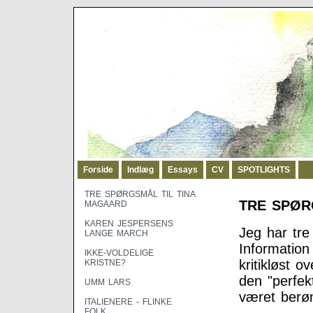
Forside
Indlæg
Essays
CV
SPOTLIGHTS
TRE SPØRGSMÅL TIL TINA
TRE SPØR
MAGAARD
KAREN JESPERSENS
Jeg har tre
LANGE MARCH
Information
IKKE-VOLDELIGE
kritikløst 
KRISTNE?
den "perfek
UMM LARS
været berøm
ITALIENERE - FLINKE
FOLK