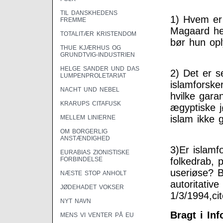
TIL DANSKHEDENS
1) Hvem er 
FREMME
Magaard hen
TOTALITÆR KRISTENDOM
bør hun op
THUE KJÆRHUS OG
GRUNDTVIG-INDUSTRIEN
HELGE SANDER UND DAS
2) Det er s
LUMPENPROLETARIAT
islamforske
NACHT UND NEBEL
hvilke gara
KRARUPS CITAFUSK
ægyptiske 
islam ikke 
MELLEM LINIERNE
OM BORGERLIG
ANSTÆNDIGHED
3)Er islamf
EURABIAS ZIONISTISKE
FORBINDELSE
folkedrab, 
useriøse? B
NÆSTE STOP ANHOLT
autoritative
JØDEHADET VOKSER
1/3/1994,ci
NYT NAVN
Bragt i In
MENS VI VENTER PÅ EU