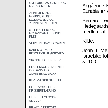
OM EUROPAS GAMLE OG
Angående Ba
NYE VÆRDIER
Eurabia er 
ZIONISTEN ARNE
NOTKIN,DE RØDE
Bernard Lew
LEJESVENDE OG
YTRINGSFRIHEDEN
Hedegaards
STJERNFELTS OG
medlem af U
MCHANGAMAS BLINDE
PLET
Kilde:
VENSTRE BAG FACADEN
John J. Me
KAREN & RALFS
EKSTREME ENØJETHED
israelske l
SPANSK LÆSERBREV
s. 150
PROFESSOR STJERNFELT
OG DANMARKS
ZIONISTISKE DOXA
FILOLOGISKE SMULER
FADERVOR ELLER
KRIGSERKLÆRING
FLERE FILOLOGISKE
SMULER
BRAVO,LYKKETOFT